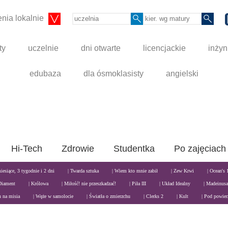
nia lokalnie
ty
uczelnie
dni otwarte
licencjackie
inżyn
edubaza
dla ósmoklasisty
angielski
Hi-Tech
Zdrowie
Studentka
Po zajęciach
miesiące, 3 tygodnie i 2 dni
| Twarda sztuka
| Wiem kto mnie zabił
| Zew Krwi
| Ocean's 
Diament
| Królowa
| Miłość! nie przeszkadzać!
| Piła III
| Układ Idealny
| Madeinusa
n na misia
| Węże w samolocie
| Światła o zmierzchu
| Clerks 2
| Kult
| Pod powier