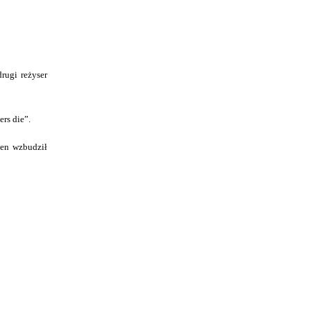
rugi reżyser
rs die”.
ten wzbudził