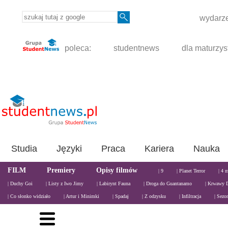
wydarze
poleca:
studentnews
dla maturzys
Studia
Języki
Praca
Kariera
Nauka
FILM
Premiery
Opisy filmów
| 9
| Planet Terror
| 4 
| Duchy Goi
| Listy z Iwo Jimy
| Labirynt Fauna
| Droga do Guantanamo
| Krwawy 
| Co słonko widziało
| Artur i Minimki
| Spadaj
| Z odzysku
| Infiltracja
| Sezo