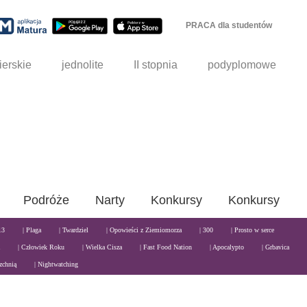
PRACA dla studentów
ierskie
jednolite
II stopnia
podyplomowe
Podróże
Narty
Konkursy
Konkursy
13
| Plaga
| Twardziel
| Opowieści z Ziemiomorza
| 300
| Prosto w serce
| Człowiek Roku
| Wielka Cisza
| Fast Food Nation
| Apocalypto
| Grbavica
zchnią
| Nightwatching