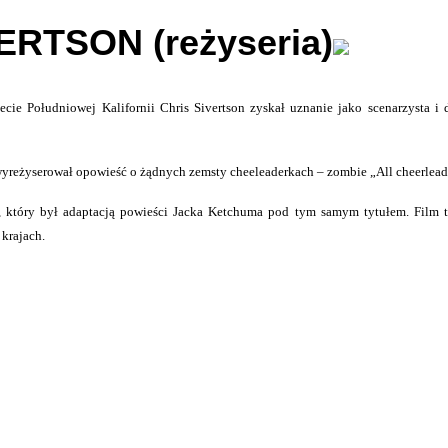
ERTSON (reżyseria)
ie Południowej Kalifornii Chris Sivertson zyskał uznanie jako scenarzysta i d
wyreżyserował opowieść o żądnych zemsty cheeleaderkach – zombie „All cheerleade
, który był adaptacją powieści Jacka Ketchuma pod tym samym tytułem. Film 
 krajach.